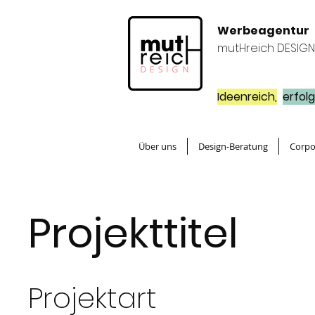
Werbeagentur
mutHreich DESIGN
Ideenreich,
erfolg
Über uns
Design-Beratung
Corpo
Projekttitel
Projektart