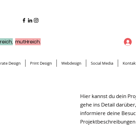
reich,
mutHreich.
rate Design
Print Design
Webdesign
Social Media
Kontak
Hier kannst du dein Pro
gehe ins Detail darüber,
informiere deine Besu
Projektbeschreibungen 